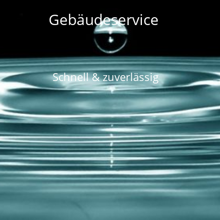
G
e
b
ä
u
d
e
s
e
r
v
i
c
e
S
c
h
n
e
l
l
&
z
u
v
e
r
l
ä
s
s
i
g