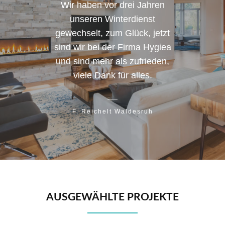
Wir haben vor drei Jahren
W
unseren Winterdienst
Jahr
gewechselt, zum Glück, jetzt
zus
sind wir bei der Firma Hygiea
und sind mehr als zufrieden,
partn
viele Dank für alles.
be
Seriö
ver
F. Reichelt Waldesruh
no
Reg
AUSGEWÄHLTE PROJEKTE