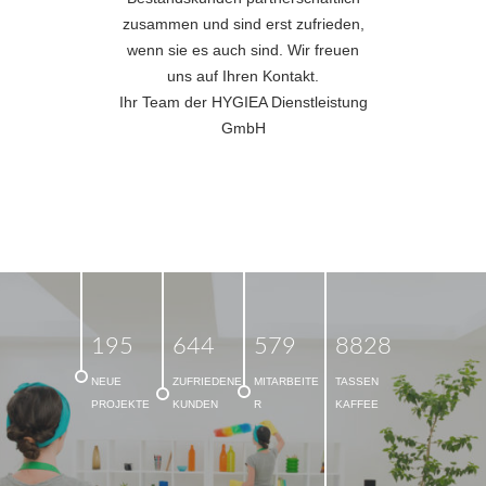
zusammen und sind erst zufrieden,
wenn sie es auch sind. Wir freuen
uns auf Ihren Kontakt.
Ihr Team der HYGIEA Dienstleistung
GmbH
1
9
5
6
4
4
5
7
9
8
8
2
8
NEUE
ZUFRIEDENE
MITARBEITE
TASSEN
PROJEKTE
KUNDEN
R
KAFFEE